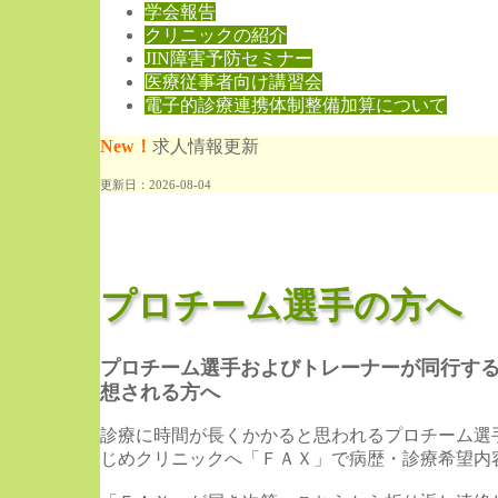
学会報告
クリニックの紹介
JIN障害予防セミナー
医療従事者向け講習会
電子的診療連携体制整備加算について
New！
求人情報更新
更新日：2026-08-04
THIS:85957pv
TOTAL:172pv
プロチーム選手の方へ
プロチーム選手およびトレーナーが同行す
想される方へ
診療に時間が長くかかると思われるプロチーム選
じめクリニックへ「ＦＡＸ」で病歴・診療希望内