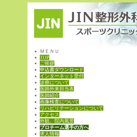
ＭＥＮＵ
TOP
ご挨拶
申込書ダウンロード
インターネット受付
診療について
医師外来担当表
医師紹介
画像検査について
リハビリテーションについて
アクセス
外観、院内風景
プロチーム選手の方へ
求人情報